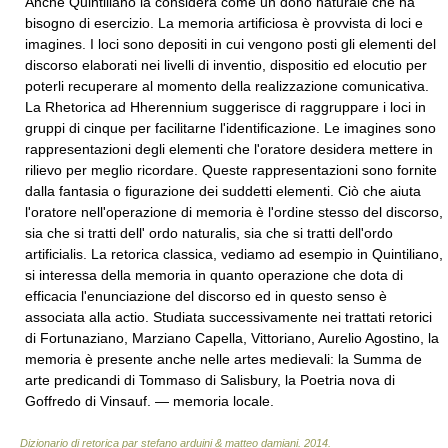
Anche Quintiliano la considera come un dono naturale che ha
bisogno di esercizio. La memoria artificiosa è provvista di loci e
imagines. I loci sono depositi in cui vengono posti gli elementi del
di­scorso elaborati nei livelli di inventio, dispositio ed elocutio per
poterli recuperare al momento della realizzazione comunicativa.
La Rhetorica ad Hherennium suggerisce di raggruppare i loci in
gruppi di cinque per facilitarne l'identificazione. Le imagines sono
rappresentazioni degli elementi che l'oratore desidera mettere in
rilievo per meglio ricorda­re. Queste rappresentazioni sono fornite
dalla fantasia o figurazione dei suddetti elementi. Ciò che aiuta
l'oratore nell'operazione di memoria è l'ordine stesso del discorso,
sia che si tratti dell' ordo naturalis, sia che si tratti dell'ordo
artificialis. La retorica classica, vediamo ad esempio in Quintiliano,
si interessa della memoria in quanto operazione che dota di
efficacia l'enunciazione del discorso ed in questo senso è
associata alla actio. Studiata successivamente nei trattati retorici
di Fortunaziano, Marziano Capella, Vittoriano, Aurelio Agostino, la
memoria è presente anche nelle artes medievali: la Summa de
arte predicandi di Tommaso di Salisbury, la Poetria nova di
Goffredo di Vinsauf. — memoria locale.
Dizionario di retorica par stefano arduini & matteo damiani
.
2014
.