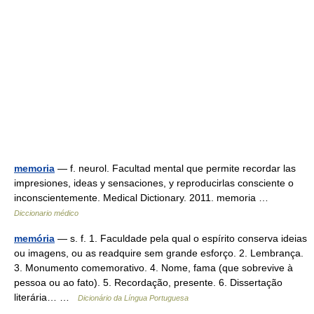
memoria
— f. neurol. Facultad mental que permite recordar las
impresiones, ideas y sensaciones, y reproducirlas consciente o
inconscientemente. Medical Dictionary. 2011. memoria …
Diccionario médico
memória
— s. f. 1. Faculdade pela qual o espírito conserva ideias
ou imagens, ou as readquire sem grande esforço. 2. Lembrança.
3. Monumento comemorativo. 4. Nome, fama (que sobrevive à
pessoa ou ao fato). 5. Recordação, presente. 6. Dissertação
literária… …
Dicionário da Língua Portuguesa