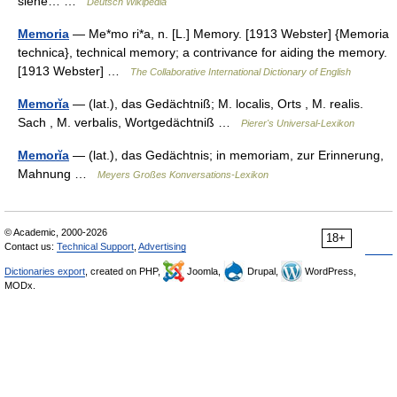
siehe… …
Deutsch Wikipedia
Memoria
— Me*mo ri*a, n. [L.] Memory. [1913 Webster] {Memoria
technica}, technical memory; a contrivance for aiding the memory.
[1913 Webster] …
The Collaborative International Dictionary of English
Memorĭa
— (lat.), das Gedächtniß; M. localis, Orts , M. realis.
Sach , M. verbalis, Wortgedächtniß …
Pierer's Universal-Lexikon
Memorĭa
— (lat.), das Gedächtnis; in memoriam, zur Erinnerung,
Mahnung …
Meyers Großes Konversations-Lexikon
© Academic, 2000-2026
18+
Contact us:
Technical Support
,
Advertising
Dictionaries export
, created on PHP,
Joomla,
Drupal,
WordPress,
MODx.