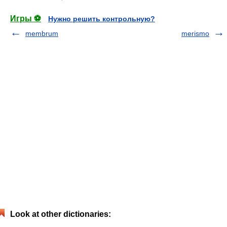
Игры ⚽
Нужно решить контрольную?
membrum
merismo
Look at other dictionaries: