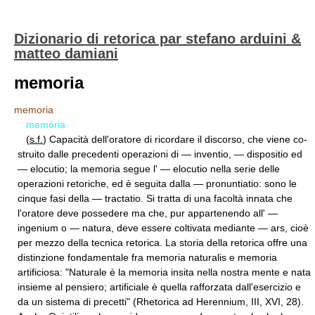
Dizionario di retorica par stefano arduini &
matteo damiani
memoria
memoria
memòria
(
s.f.
) Capacità dell'oratore di ricordare il discorso, che viene co­
struito dalle precedenti operazioni di — inventio, — dispositio ed
— elocutio; la memoria segue l' — elocutio nella serie delle
operazioni retoriche, ed è seguita dalla — pronuntiatio: sono le
cinque fasi della — tractatio. Si tratta di una facoltà innata che
l'oratore deve posse­dere ma che, pur appartenendo all' —
ingenium o — natura, deve essere coltivata mediante — ars, cioè
per mezzo della tecnica retorica. La storia della retorica offre una
distinzione fondamentale fra memo­ria naturalis e memoria
artificiosa: "Naturale è la memoria insita nella nostra mente e nata
insieme al pensiero; artificiale è quella rafforza­ta dall'esercizio e
da un sistema di precetti" (Rhetorica ad Herennium, III, XVI, 28).